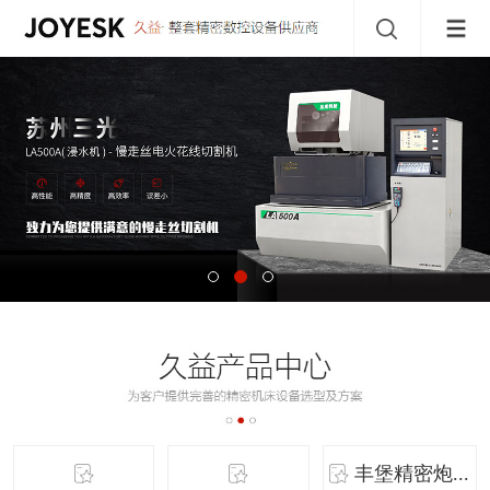
丰堡精密炮...