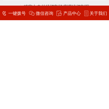
精密中走丝线切割机床调线切割跟踪速度的调节原则
30
一键拨号
微信咨询
产品中心
关于我们
精密中走丝线切割机床适用于加工复杂大型模
2021-06
具；塑钢门窗异形材成型模具；铝合金门窗异形
材成型模具；电视机、洗衣机等家具电器壳体成
型模具；塑钢门窗机顶流道模具；斜齿轮及上下
中走丝线切割机床自适应高频电源系统
30
异型体加工；控制系统任选：微机、工控机。精
目前国内市场上通用的快走丝或中走丝线切割机
密中走丝线切割机床多线切割是通过缠绕在主轴
2021-06
床加工工艺数据库都是通过人工在工厂实验室试
上的金刚线高速往复运动，将半导体等硬脆材料
加工经验得到的参数，工件厚度是恒定的，即加
同时切割
工过程是静态的，所以加工过程放电参数是不能
科学的数控铣床保养方法能大大提高其使用寿命
04
根据材料厚度变化而实时自动调节控制的。最终
随着科学技术的不断发展，数控铣床操作也更加
影响加工件精度和切割面粗糙度。​中走丝线切割
2021-01
方便，给我们带来了很多好处，所以，当我们用
机床加工模具或零件时，一部分加工工件的厚
数控铣床，重要的问题是，它会面临维修和保
度，可
养，和每个季度，维护应每年进行，但是应该如
精密平面磨床操作的注意事项
04
何开始，这是我们面临的最大的问题，下面就来
精密平面磨床定位； 1、机床应在最大运动
了解一下我们技术人员的讲解吧！ 一、月与季度
2021-01
空间外再预留300mm以上，每个底脚螺丝吃紧，
的维修保养： 1.检查各润滑油管要畅通无
台面前后及左右水平在0.04/1000mm以内。
阻、