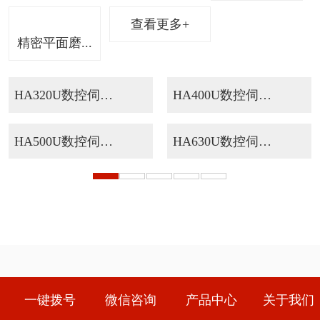
查看更多+
精密平面磨...
HA320U数控伺服...
HA400U数控伺服...
HA500U数控伺服...
HA630U数控伺服...
实力雄厚
一键拨号
微信咨询
产品中心
关于我们