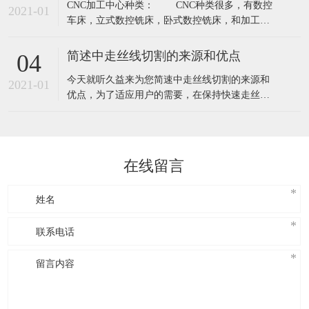
CNC加工中心种类： CNC种类很多，有数控
轮须能承受周转速2000m/min以上。 2、禁止
2021-01
车床，立式数控铣床，卧式数控铣床，和加工中
使用有破
心等...... CNC加工中心系统:分OKUMA系统
和FANUC系统、三菱系统、海德汉、罗德斯等 特
简述中走丝线切割的来源和优点
04
点： CNC加工中心特点 1、二线一硬CNC加
今天就听久益来为您简速中走丝线切割的来源和
工中心X，Y，Z三轴行程:1000×600×600
2021-01
优点，为了适应用户的需要，在保持快速走丝线
切割机床的结构简单、成本低、工作效果好、使
用过程消耗少等特点上，使用了目前国际上精密
模具加工设备的先进概念和慢走丝多次切割的特
点，开发设计了能实现多次切割的智能化系统：
在线留言
中走丝线切割机。它的机型跟快走丝相比，更具
有人