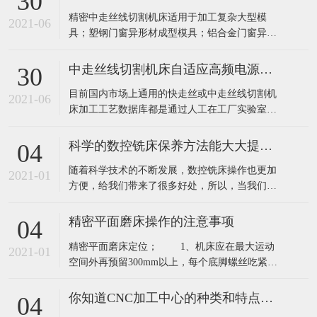
30
精密中走丝线切割机床适用于加工复杂大型模
2021-06
具；塑钢门窗异形材成型模具；铝合金门窗异形
材成型模具；电视机、洗衣机等家具电器壳体成
型模具；塑钢门窗机顶流道模具；斜齿轮及上下
中走丝线切割机床自适应高频电源系统
30
异型体加工；控制系统任选：微机、工控机。精
目前国内市场上通用的快走丝或中走丝线切割机
密中走丝线切割机床多线切割是通过缠绕在主轴
2021-06
床加工工艺数据库都是通过人工在工厂实验室试
上的金刚线高速往复运动，将半导体等硬脆材料
加工经验得到的参数，工件厚度是恒定的，即加
同时切割
工过程是静态的，所以加工过程放电参数是不能
科学的数控铣床保养方法能大大提高其使用寿命
04
根据材料厚度变化而实时自动调节控制的。最终
随着科学技术的不断发展，数控铣床操作也更加
影响加工件精度和切割面粗糙度。​中走丝线切割
2021-01
方便，给我们带来了很多好处，所以，当我们用
机床加工模具或零件时，一部分加工工件的厚
数控铣床，重要的问题是，它会面临维修和保
度，可
养，和每个季度，维护应每年进行，但是应该如
精密平面磨床操作的注意事项
04
何开始，这是我们面临的最大的问题，下面就来
精密平面磨床定位； 1、机床应在最大运动
了解一下我们技术人员的讲解吧！ 一、月与季度
2021-01
空间外再预留300mm以上，每个底脚螺丝吃紧，
的维修保养： 1.检查各润滑油管要畅通无
台面前后及左右水平在0.04/1000mm以内。
阻、
2、每三个月检察，调整工作台面水平，吃紧每个
你知道CNC加工中心的种类和特点吗？
04
底脚螺丝。 精密平面磨床砂轮； 1、所选砂