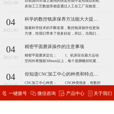
目前国内市场上通用的快走丝或中走丝线切割机
密中走丝线切割机床多线切割是通过缠绕在主轴
2021-06
床加工工艺数据库都是通过人工在工厂实验室试
上的金刚线高速往复运动，将半导体等硬脆材料
加工经验得到的参数，工件厚度是恒定的，即加
同时切割
工过程是静态的，所以加工过程放电参数是不能
科学的数控铣床保养方法能大大提高其使用寿命
04
根据材料厚度变化而实时自动调节控制的。最终
随着科学技术的不断发展，数控铣床操作也更加
影响加工件精度和切割面粗糙度。​中走丝线切割
2021-01
方便，给我们带来了很多好处，所以，当我们用
机床加工模具或零件时，一部分加工工件的厚
数控铣床，重要的问题是，它会面临维修和保
度，可
养，和每个季度，维护应每年进行，但是应该如
精密平面磨床操作的注意事项
04
何开始，这是我们面临的最大的问题，下面就来
精密平面磨床定位； 1、机床应在最大运动
了解一下我们技术人员的讲解吧！ 一、月与季度
2021-01
空间外再预留300mm以上，每个底脚螺丝吃紧，
的维修保养： 1.检查各润滑油管要畅通无
台面前后及左右水平在0.04/1000mm以内。
阻、
2、每三个月检察，调整工作台面水平，吃紧每个
你知道CNC加工中心的种类和特点吗？
04
底脚螺丝。 精密平面磨床砂轮； 1、所选砂
CNC加工中心种类： CNC种类很多，有数控
轮须能承受周转速2000m/min以上。 2、禁止
2021-01
车床，立式数控铣床，卧式数控铣床，和加工中
使用有破
一键拨号
微信咨询
产品中心
关于我们
心等...... CNC加工中心系统:分OKUMA系统
和FANUC系统、三菱系统、海德汉、罗德斯等 特
简述中走丝线切割的来源和优点
04
点： CNC加工中心特点 1、二线一硬CNC加
今天就听久益来为您简速中走丝线切割的来源和
工中心X，Y，Z三轴行程:1000×600×600
2021-01