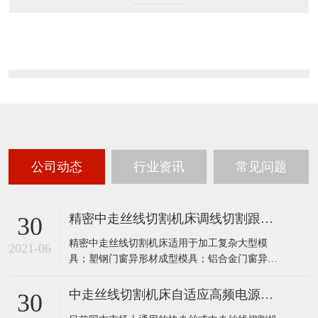
公司动态
行业资讯
常见问题
精密中走丝线切割机床调线切割跟踪速度的调节原则
30
精密中走丝线切割机床适用于加工复杂大型模
2021-06
具；塑钢门窗异形材成型模具；铝合金门窗异形
材成型模具；电视机、洗衣机等家具电器壳体成
型模具；塑钢门窗机顶流道模具；斜齿轮及上下
中走丝线切割机床自适应高频电源系统
30
异型体加工；控制系统任选：微机、工控机。精