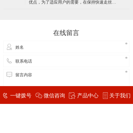
2、每三个月检察，调整工作台面水平，吃紧每个
你知道CNC加工中心的种类和特点吗？
04
底脚螺丝。 精密平面磨床砂轮； 1、所选砂
CNC加工中心种类： CNC种类很多，有数控
轮须能承受周转速2000m/min以上。 2、禁止
2021-01
车床，立式数控铣床，卧式数控铣床，和加工中
使用有破
心等...... CNC加工中心系统:分OKUMA系统
和FANUC系统、三菱系统、海德汉、罗德斯等 特
简述中走丝线切割的来源和优点
04
点： CNC加工中心特点 1、二线一硬CNC加
今天就听久益来为您简速中走丝线切割的来源和
工中心X，Y，Z三轴行程:1000×600×600
2021-01
优点，为了适应用户的需要，在保持快速走丝线
切割机床的结构简单、成本低、工作效果好、使
用过程消耗少等特点上，使用了目前国际上精密
模具加工设备的先进概念和慢走丝多次切割的特
点，开发设计了能实现多次切割的智能化系统：
在线留言
中走丝线切割机。它的机型跟快走丝相比，更具
有人
一键拨号
微信咨询
产品中心
关于我们