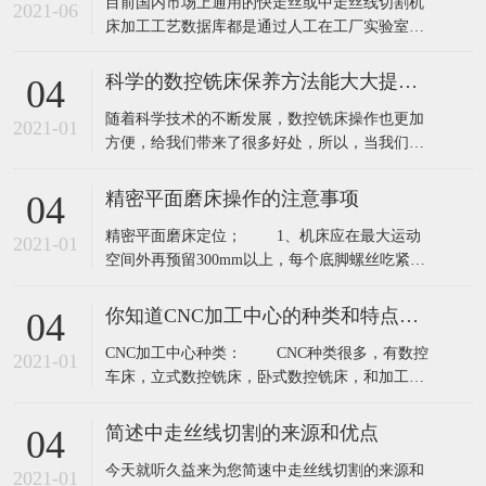
精密中走丝线切割机床调线切割跟踪速度的调节原则
30
精密中走丝线切割机床适用于加工复杂大型模
2021-06
具；塑钢门窗异形材成型模具；铝合金门窗异形
材成型模具；电视机、洗衣机等家具电器壳体成
型模具；塑钢门窗机顶流道模具；斜齿轮及上下
中走丝线切割机床自适应高频电源系统
30
异型体加工；控制系统任选：微机、工控机。精
目前国内市场上通用的快走丝或中走丝线切割机
密中走丝线切割机床多线切割是通过缠绕在主轴
2021-06
床加工工艺数据库都是通过人工在工厂实验室试
上的金刚线高速往复运动，将半导体等硬脆材料
加工经验得到的参数，工件厚度是恒定的，即加
同时切割
工过程是静态的，所以加工过程放电参数是不能
科学的数控铣床保养方法能大大提高其使用寿命
04
根据材料厚度变化而实时自动调节控制的。最终
随着科学技术的不断发展，数控铣床操作也更加
影响加工件精度和切割面粗糙度。​中走丝线切割
2021-01
方便，给我们带来了很多好处，所以，当我们用
机床加工模具或零件时，一部分加工工件的厚
数控铣床，重要的问题是，它会面临维修和保
度，可
养，和每个季度，维护应每年进行，但是应该如
精密平面磨床操作的注意事项
04
何开始，这是我们面临的最大的问题，下面就来
精密平面磨床定位； 1、机床应在最大运动
了解一下我们技术人员的讲解吧！ 一、月与季度
2021-01
空间外再预留300mm以上，每个底脚螺丝吃紧，
的维修保养： 1.检查各润滑油管要畅通无
台面前后及左右水平在0.04/1000mm以内。
阻、