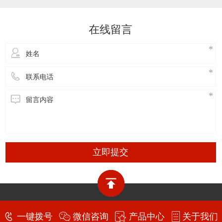
模具加工设备的先进概念和慢走丝多次切割的特
点，开发设计了能实现多次切割的智能化系统：
在线留言
中走丝线切割机。它的机型跟快走丝相比，更具
有人
立即提交
东莞市久益精密机械有限公司 版权所有
一键拨号
微信咨询
产品中心
关于我们