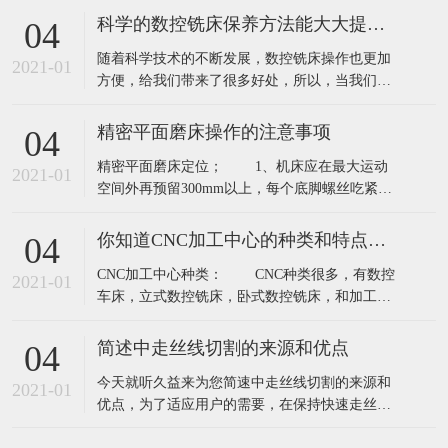
工过程是静态的，所以加工过程放电参数是不能
科学的数控铣床保养方法能大大提高其使用寿命
04
根据材料厚度变化而实时自动调节控制的。最终
随着科学技术的不断发展，数控铣床操作也更加
影响加工件精度和切割面粗糙度。​中走丝线切割
2021-01
方便，给我们带来了很多好处，所以，当我们用
机床加工模具或零件时，一部分加工工件的厚
数控铣床，重要的问题是，它会面临维修和保
度，可
养，和每个季度，维护应每年进行，但是应该如
精密平面磨床操作的注意事项
04
何开始，这是我们面临的最大的问题，下面就来
精密平面磨床定位； 1、机床应在最大运动
了解一下我们技术人员的讲解吧！ 一、月与季度
2021-01
空间外再预留300mm以上，每个底脚螺丝吃紧，
的维修保养： 1.检查各润滑油管要畅通无
台面前后及左右水平在0.04/1000mm以内。
阻、
2、每三个月检察，调整工作台面水平，吃紧每个
你知道CNC加工中心的种类和特点吗？
04
底脚螺丝。 精密平面磨床砂轮； 1、所选砂
CNC加工中心种类： CNC种类很多，有数控
轮须能承受周转速2000m/min以上。 2、禁止
2021-01
车床，立式数控铣床，卧式数控铣床，和加工中
使用有破
心等...... CNC加工中心系统:分OKUMA系统
和FANUC系统、三菱系统、海德汉、罗德斯等 特
简述中走丝线切割的来源和优点
04
点： CNC加工中心特点 1、二线一硬CNC加
今天就听久益来为您简速中走丝线切割的来源和
工中心X，Y，Z三轴行程:1000×600×600
2021-01
优点，为了适应用户的需要，在保持快速走丝线
切割机床的结构简单、成本低、工作效果好、使
用过程消耗少等特点上，使用了目前国际上精密