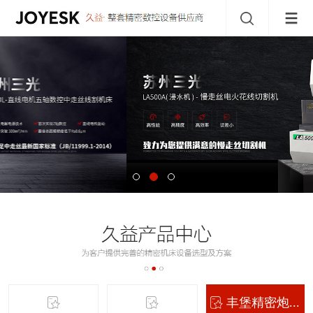
丰堡精密炮...