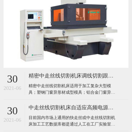
精密中走丝线切割机床调线切割跟踪速度的调节原则
30
精密中走丝线切割机床适用于加工复杂大型模
2021-06
具；塑钢门窗异形材成型模具；铝合金门窗异形
材成型模具；电视机、洗衣机等家具电器壳体成
型模具；塑钢门窗机顶流道模具；斜齿轮及上下
中走丝线切割机床自适应高频电源系统
30
异型体加工；控制系统任选：微机、工控机。精
目前国内市场上通用的快走丝或中走丝线切割机
密中走丝线切割机床多线切割是通过缠绕在主轴
2021-06
床加工工艺数据库都是通过人工在工厂实验室试
上的金刚线高速往复运动，将半导体等硬脆材料
加工经验得到的参数，工件厚度是恒定的，即加
同时切割