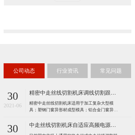
公司动态
行业资讯
常见问题
精密中走丝线切割机床调线切割跟踪速度的调节原则
30
精密中走丝线切割机床适用于加工复杂大型模
2021-06
具；塑钢门窗异形材成型模具；铝合金门窗异形
材成型模具；电视机、洗衣机等家具电器壳体成
型模具；塑钢门窗机顶流道模具；斜齿轮及上下
中走丝线切割机床自适应高频电源系统
30
异型体加工；控制系统任选：微机、工控机。精