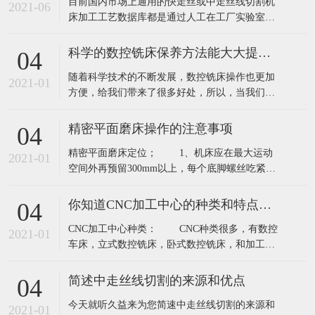
目前国内市场上通用的快走丝或中走丝线切割机
密中走丝线切割机床多线切割是通过缠绕在主轴
2021-06
床加工工艺数据库都是通过人工在工厂实验室试
上的金刚线高速往复运动，将半导体等硬脆材料
加工经验得到的参数，工件厚度是恒定的，即加
同时切割
工过程是静态的，所以加工过程放电参数是不能
科学的数控铣床保养方法能大大提高其使用寿命
04
根据材料厚度变化而实时自动调节控制的。最终
随着科学技术的不断发展，数控铣床操作也更加
影响加工件精度和切割面粗糙度。​中走丝线切割
2021-01
方便，给我们带来了很多好处，所以，当我们用
机床加工模具或零件时，一部分加工工件的厚
数控铣床，重要的问题是，它会面临维修和保
度，可
养，和每个季度，维护应每年进行，但是应该如
精密平面磨床操作的注意事项
04
何开始，这是我们面临的最大的问题，下面就来
精密平面磨床定位； 1、机床应在最大运动
了解一下我们技术人员的讲解吧！ 一、月与季度
2021-01
空间外再预留300mm以上，每个底脚螺丝吃紧，
的维修保养： 1.检查各润滑油管要畅通无
台面前后及左右水平在0.04/1000mm以内。
阻、
2、每三个月检察，调整工作台面水平，吃紧每个
你知道CNC加工中心的种类和特点吗？
04
底脚螺丝。 精密平面磨床砂轮； 1、所选砂
CNC加工中心种类： CNC种类很多，有数控
轮须能承受周转速2000m/min以上。 2、禁止
2021-01
车床，立式数控铣床，卧式数控铣床，和加工中
使用有破
心等...... CNC加工中心系统:分OKUMA系统
和FANUC系统、三菱系统、海德汉、罗德斯等 特
简述中走丝线切割的来源和优点
04
点： CNC加工中心特点 1、二线一硬CNC加
今天就听久益来为您简速中走丝线切割的来源和
工中心X，Y，Z三轴行程:1000×600×600
2021-01