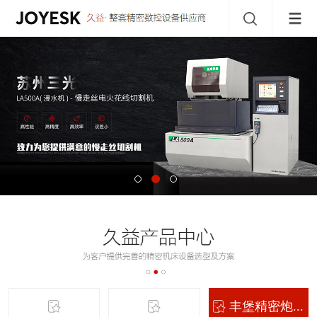
丰堡精密炮...