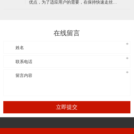
优点，为了适应用户的需要，在保持快速走丝线
切割机床的结构简单、成本低、工作效果好、使
用过程消耗少等特点上，使用了目前国际上精密
模具加工设备的先进概念和慢走丝多次切割的特
点，开发设计了能实现多次切割的智能化系统：
在线留言
中走丝线切割机。它的机型跟快走丝相比，更具
有人
立即提交
东莞市久益精密机械有限公司 版权所有